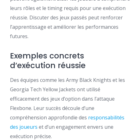
leurs rôles et le timing requis pour une exécution
réussie. Discuter des jeux passés peut renforcer
l’apprentissage et améliorer les performances
futures.
Exemples concrets
d’exécution réussie
Des équipes comme les Army Black Knights et les
Georgia Tech Yellow Jackets ont utilisé
efficacement des jeux d’option dans l’attaque
Flexbone. Leur succès découle d’une
compréhension approfondie des
responsabilités
des joueurs
et d’un engagement envers une
exécution précise.