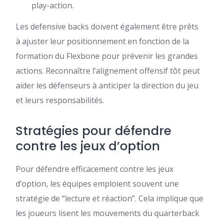
play-action.
Les defensive backs doivent également être prêts
à ajuster leur positionnement en fonction de la
formation du Flexbone pour prévenir les grandes
actions. Reconnaître l’alignement offensif tôt peut
aider les défenseurs à anticiper la direction du jeu
et leurs responsabilités.
Stratégies pour défendre
contre les jeux d’option
Pour défendre efficacement contre les jeux
d’option, les équipes emploient souvent une
stratégie de “lecture et réaction”. Cela implique que
les joueurs lisent les mouvements du quarterback