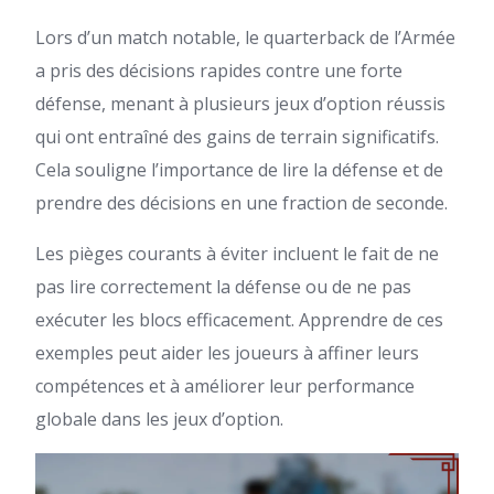
Lors d’un match notable, le quarterback de l’Armée
a pris des décisions rapides contre une forte
défense, menant à plusieurs jeux d’option réussis
qui ont entraîné des gains de terrain significatifs.
Cela souligne l’importance de lire la défense et de
prendre des décisions en une fraction de seconde.
Les pièges courants à éviter incluent le fait de ne
pas lire correctement la défense ou de ne pas
exécuter les blocs efficacement. Apprendre de ces
exemples peut aider les joueurs à affiner leurs
compétences et à améliorer leur performance
globale dans les jeux d’option.