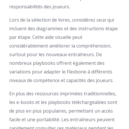
responsabilités des joueurs.
Lors de la sélection de livres, considérez ceux qui
incluent des diagrammes et des instructions étape
par étape. Cette aide visuelle peut
considérablement améliorer la compréhension,
surtout pour les nouveaux entraîneurs. De
nombreux playbooks offrent également des
variations pour adapter le Flexbone à différents
niveaux de compétence et capacités des joueurs.
En plus des ressources imprimées traditionnelles,
les e-books et les playbooks téléchargeables sont
de plus en plus populaires, permettant un accès
facile et une portabilité. Les entraîneurs peuvent
rapidement consulter ces matériaux pendant les