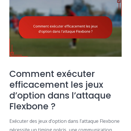
Comment exécuter
efficacement les jeux
d’option dans l’attaque
Flexbone ?
Exécuter des jeux d’option dans l’attaque Flexbone
nécessite un timing précis, une communication