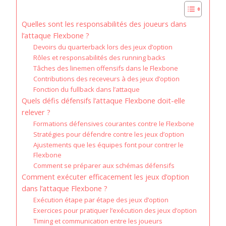
Quelles sont les responsabilités des joueurs dans
l’attaque Flexbone ?
Devoirs du quarterback lors des jeux d’option
Rôles et responsabilités des running backs
Tâches des linemen offensifs dans le Flexbone
Contributions des receveurs à des jeux d’option
Fonction du fullback dans l’attaque
Quels défis défensifs l’attaque Flexbone doit-elle
relever ?
Formations défensives courantes contre le Flexbone
Stratégies pour défendre contre les jeux d’option
Ajustements que les équipes font pour contrer le
Flexbone
Comment se préparer aux schémas défensifs
Comment exécuter efficacement les jeux d’option
dans l’attaque Flexbone ?
Exécution étape par étape des jeux d’option
Exercices pour pratiquer l’exécution des jeux d’option
Timing et communication entre les joueurs