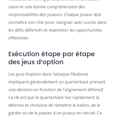
claire et une bonne compréhension des
responsabilités des joueurs. Chaque joueur doit
connaître son rôle pour naviguer avec succès dans
les défis défensifs et maximiser les opportunités
offensives.
Exécution étape par étape
des jeux d’option
Les jeux d’option dans l’attaque Flexbone
impliquent généralement un quarterback prenant
une décision en fonction de l’alignement défensif.
La clé est que le quarterback lise rapidement la
défense et choisisse de remettre le ballon, de le
garder ou de le passer à un joueur en retrait. Ce