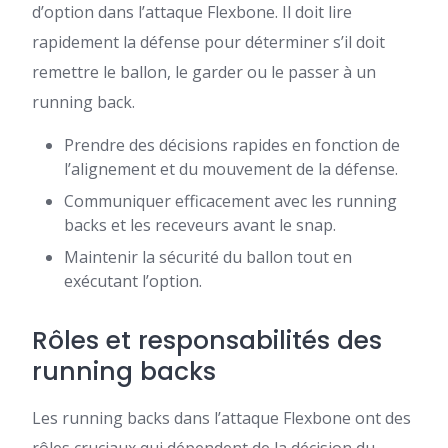
d’option dans l’attaque Flexbone. Il doit lire
rapidement la défense pour déterminer s’il doit
remettre le ballon, le garder ou le passer à un
running back.
Prendre des décisions rapides en fonction de
l’alignement et du mouvement de la défense.
Communiquer efficacement avec les running
backs et les receveurs avant le snap.
Maintenir la sécurité du ballon tout en
exécutant l’option.
Rôles et responsabilités des
running backs
Les running backs dans l’attaque Flexbone ont des