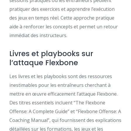
sessions pratiques où les entraîneurs peuvent
pratiquer des exercices et apprendre l’exécution
des jeux en temps réel. Cette approche pratique
aide à renforcer les concepts et permet un retour
immédiat des instructeurs.
Livres et playbooks sur
l’attaque Flexbone
Les livres et les playbooks sont des ressources
inestimables pour les entraîneurs cherchant à
mettre en œuvre efficacement l’attaque Flexbone.
Des titres essentiels incluent “The Flexbone
Offense: A Complete Guide” et “Flexbone Offense: A
Coaching Manual”, qui fournissent des explications
détaillées sur les formations, les jeux et les