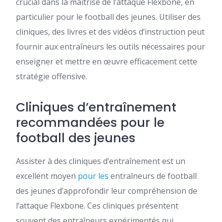
crucial dans la maîtrise de l’attaque Flexbone, en
particulier pour le football des jeunes. Utiliser des
cliniques, des livres et des vidéos d’instruction peut
fournir aux entraîneurs les outils nécessaires pour
enseigner et mettre en œuvre efficacement cette
stratégie offensive.
Cliniques d’entraînement
recommandées pour le
football des jeunes
Assister à des cliniques d’entraînement est un
excellent moyen
pour les
entraîneurs de football
des jeunes d’approfondir leur compréhension de
l’attaque Flexbone. Ces cliniques présentent
souvent des entraîneurs expérimentés qui