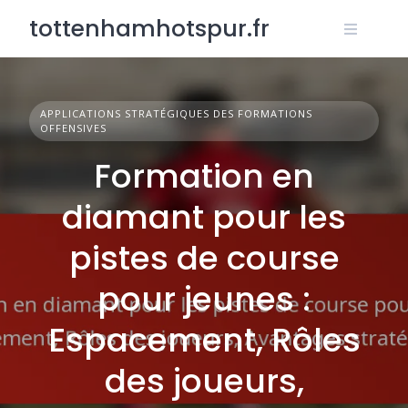
Skip
tottenhamhotspur.fr
to
content
APPLICATIONS STRATÉGIQUES DES FORMATIONS
OFFENSIVES
Formation en
diamant pour les
pistes de course
pour jeunes :
Espacement, Rôles
des joueurs,