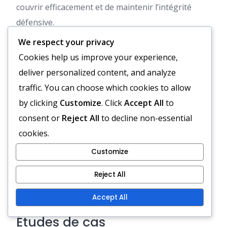
couvrir efficacement et de maintenir l’intégrité
défensive.
We respect your privacy
Avec un joueur défensif désigné à la base du
Cookies help us improve your experience,
diamant, les équipes peuvent mieux se protéger
deliver personalized content, and analyze
contre les contre-attaques. Ce joueur peut agir
traffic. You can choose which cookies to allow
comme un pivot, dirigeant les efforts défensifs et
by clicking
Customize
. Click
Accept All
to
veillant à ce que l’équipe reste organisée.
consent or
Reject All
to decline non-essential
Pratiquer des exercices défensifs dans le cadre de
cookies.
la formation en diamant aide les joueurs à
Customize
comprendre leurs rôles dans le maintien de la
pression sur l’équipe adverse tout en étant prêts à
Reject All
revenir en attaque lorsque l’occasion se présente.
Accept All
Études de cas