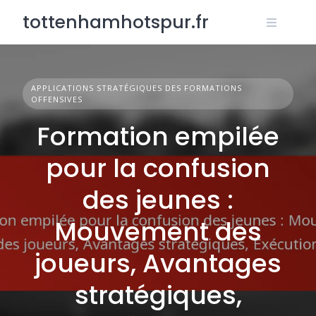
Skip
tottenhamhotspur.fr
to
content
APPLICATIONS STRATÉGIQUES DES FORMATIONS
OFFENSIVES
Formation empilée
pour la confusion
des jeunes :
Mouvement des
joueurs, Avantages
stratégiques,