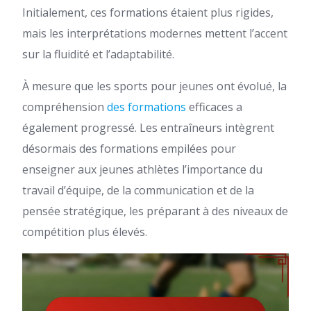
Initialement, ces formations étaient plus rigides,
mais les interprétations modernes mettent l’accent
sur la fluidité et l’adaptabilité.
À mesure que les sports pour jeunes ont évolué, la
compréhension
des formations
efficaces a
également progressé. Les entraîneurs intègrent
désormais des formations empilées pour
enseigner aux jeunes athlètes l’importance du
travail d’équipe, de la communication et de la
pensée stratégique, les préparant à des niveaux de
compétition plus élevés.