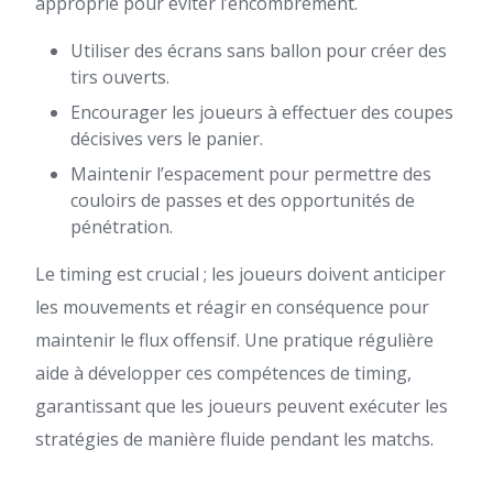
approprié pour éviter l’encombrement.
Utiliser des écrans sans ballon pour créer des
tirs ouverts.
Encourager les joueurs à effectuer des coupes
décisives vers le panier.
Maintenir l’espacement pour permettre des
couloirs de passes et des opportunités de
pénétration.
Le timing est crucial ; les joueurs doivent anticiper
les mouvements et réagir en conséquence pour
maintenir le flux offensif. Une pratique régulière
aide à développer ces compétences de timing,
garantissant que les joueurs peuvent exécuter les
stratégies de manière fluide pendant les matchs.