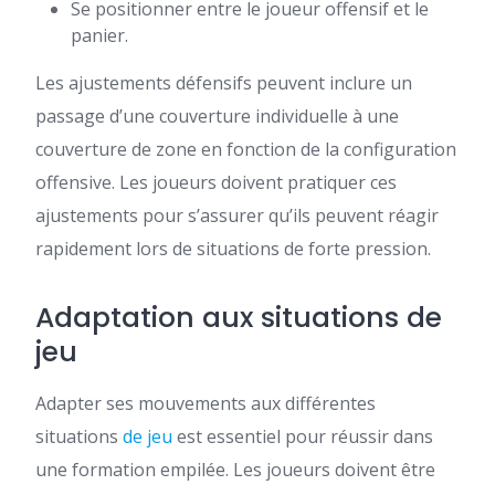
Se positionner entre le joueur offensif et le
panier.
Les ajustements défensifs peuvent inclure un
passage d’une couverture individuelle à une
couverture de zone en fonction de la configuration
offensive. Les joueurs doivent pratiquer ces
ajustements pour s’assurer qu’ils peuvent réagir
rapidement lors de situations de forte pression.
Adaptation aux situations de
jeu
Adapter ses mouvements aux différentes
situations
de jeu
est essentiel pour réussir dans
une formation empilée. Les joueurs doivent être