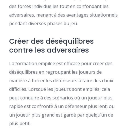
des forces individuelles tout en confondant les
adversaires, menant à des avantages situationnels
pendant diverses phases du jeu.
Créer des déséquilibres
contre les adversaires
La formation empilée est efficace pour créer des
déséquilibres en regroupant les joueurs de
manière à forcer les défenseurs à faire des choix
difficiles. Lorsque les joueurs sont empilés, cela
peut conduire à des scénarios où un joueur plus
rapide est confronté à un défenseur plus lent, ou
un joueur plus grand est gardé par quelqu’un de
plus petit.