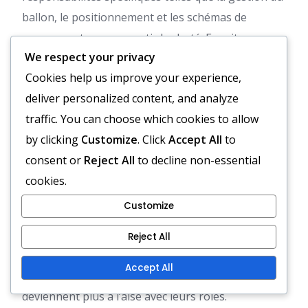
ballon, le positionnement et les schémas de
mouvement pour garantir la clarté. Ensuite,
We respect your privacy
introduisez la formation lors des séances
Cookies help us improve your experience,
d’entraînement, en mettant l’accent sur la
deliver personalized content, and analyze
communication et le travail d’équipe entre les
traffic. You can choose which cookies to allow
joueurs.
by clicking
Customize
. Click
Accept All
to
Incorporez des exercices qui simulent des
consent or
Reject All
to decline non-essential
scénarios de jeu pour aider les joueurs à
cookies.
comprendre leurs rôles au sein de la formation.
Customize
Utilisez des jeux à effectifs réduits pour
encourager la prise de décision rapide et
Reject All
l’adaptabilité. Augmentez progressivement la
Accept All
complexité des exercices à mesure que les joueurs
deviennent plus à l’aise avec leurs rôles.