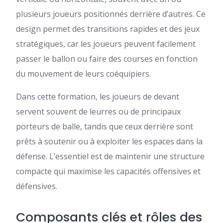
plusieurs joueurs positionnés derrière d’autres. Ce
design permet des transitions rapides et des jeux
stratégiques, car les joueurs peuvent facilement
passer le ballon ou faire des courses en fonction
du mouvement de leurs coéquipiers.
Dans cette formation, les joueurs de devant
servent souvent de leurres ou de principaux
porteurs de balle, tandis que ceux derrière sont
prêts à soutenir ou à exploiter les espaces dans la
défense. L’essentiel est de maintenir une structure
compacte qui maximise les capacités offensives et
défensives.
Composants clés et rôles des