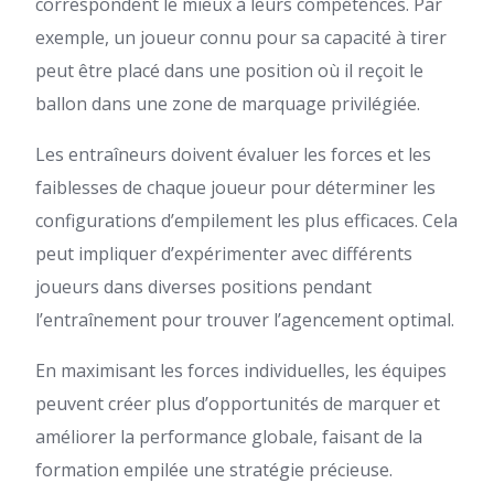
correspondent le mieux à leurs compétences. Par
exemple, un joueur connu pour sa capacité à tirer
peut être placé dans une position où il reçoit le
ballon dans une zone de marquage privilégiée.
Les entraîneurs doivent évaluer les forces et les
faiblesses de chaque joueur pour déterminer les
configurations d’empilement les plus efficaces. Cela
peut impliquer d’expérimenter avec différents
joueurs dans diverses positions pendant
l’entraînement pour trouver l’agencement optimal.
En maximisant les forces individuelles, les équipes
peuvent créer plus d’opportunités de marquer et
améliorer la performance globale, faisant de la
formation empilée une stratégie précieuse.