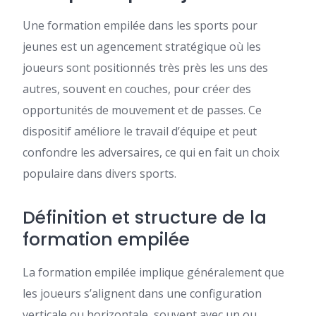
Une formation empilée dans les sports pour
jeunes est un agencement stratégique où les
joueurs sont positionnés très près les uns des
autres, souvent en couches, pour créer des
opportunités de mouvement et de passes. Ce
dispositif améliore le travail d’équipe et peut
confondre les adversaires, ce qui en fait un choix
populaire dans divers sports.
Définition et structure de la
formation empilée
La formation empilée implique généralement que
les joueurs s’alignent dans une configuration
verticale ou horizontale, souvent avec un ou